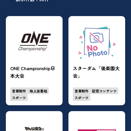
ONE Championship日
スターダム「後楽園大
本大会
会」
営業制作
地上波番組
営業制作
配信コンテンツ
スポーツ
スポーツ