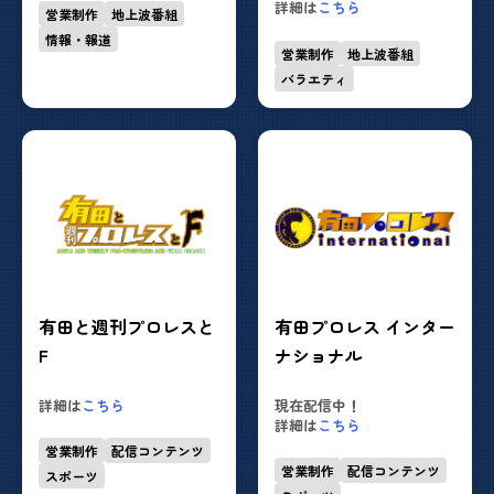
詳細は
こちら
営業制作
地上波番組
情報・報道
営業制作
地上波番組
バラエティ
有田と週刊プロレスと
有田プロレス インター
F
ナショナル
詳細は
こちら
現在配信中！
詳細は
こちら
営業制作
配信コンテンツ
営業制作
配信コンテンツ
スポーツ