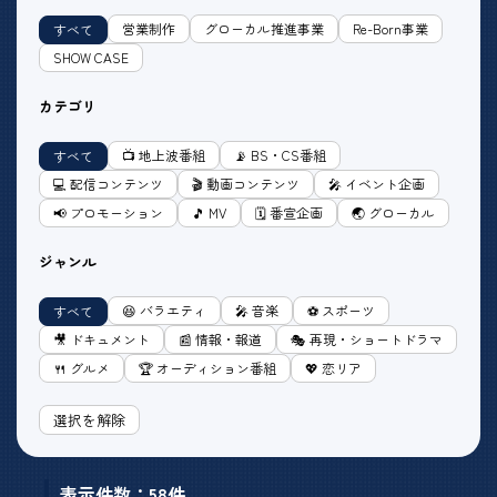
営業制作
グローカル推進事業
Re-Born事業
すべて
SHOW CASE
カテゴリ
📺 地上波番組
📡 BS・CS番組
すべて
💻 配信コンテンツ
🎬 動画コンテンツ
🎤 イベント企画
📢 プロモーション
🎵 MV
🗓️ 番宣企画
🌏 グローカル
ジャンル
😆 バラエティ
🎤 音楽
⚽ スポーツ
すべて
🎥 ドキュメント
📰 情報・報道
🎭 再現・ショートドラマ
🍴️ グルメ
🏆 オーディション番組
💖 恋リア
選択を解除
表示件数：58件