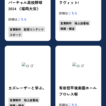
バーチャル高校野球
ラヴィット!
2024 《福岡大会》
詳細は
こちら
詳細は
こちら
営業制作
地上波番組
情報・報道
営業制作
配信コンテンツ
スポーツ
カズレーザーと学ぶ。
有田哲平後楽園ホール
プロレス噺
営業制作
地上波番組
詳細は
こちら
情報・報道