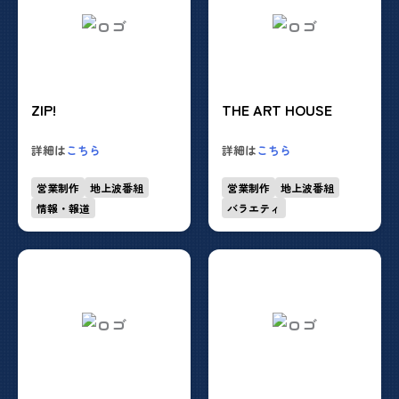
ZIP!
THE ART HOUSE
詳細は
こちら
詳細は
こちら
営業制作
地上波番組
営業制作
地上波番組
情報・報道
バラエティ