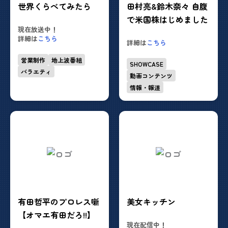
世界くらべてみたら
田村亮&鈴木奈々 自腹
で米国株はじめました
現在放送中！
詳細は
こちら
詳細は
こちら
営業制作
地上波番組
SHOWCASE
バラエティ
動画コンテンツ
情報・報道
有田哲平のプロレス噺
美女キッチン
【オマエ有田だろ!!】
現在配信中！