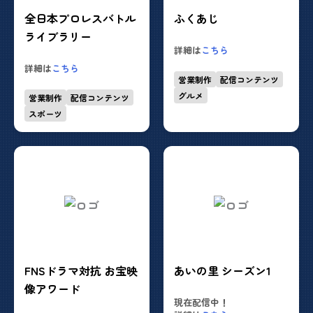
全日本プロレスバトル
ふくあじ
ライブラリー
詳細は
こちら
詳細は
こちら
営業制作
配信コンテンツ
グルメ
営業制作
配信コンテンツ
スポーツ
FNSドラマ対抗 お宝映
あいの里 シーズン1
像アワード
現在配信中！