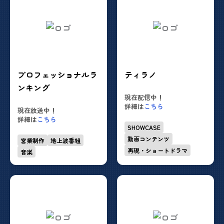
プロフェッショナルラ
ティラノ
ンキング
現在配信中！
詳細は
こちら
現在放送中！
詳細は
こちら
SHOWCASE
動画コンテンツ
営業制作
地上波番組
再現・ショートドラマ
音楽