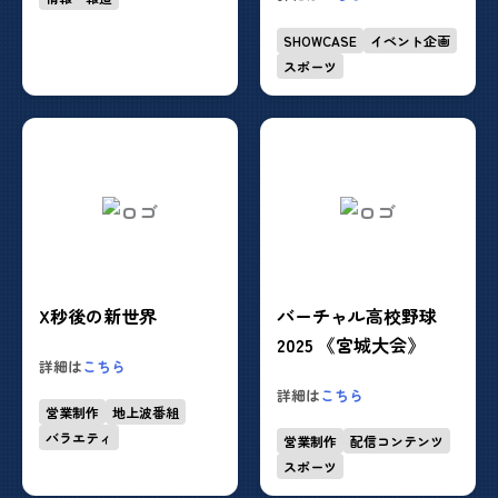
SHOWCASE
イベント企画
スポーツ
X秒後の新世界
バーチャル高校野球
2025 《宮城大会》
詳細は
こちら
詳細は
こちら
営業制作
地上波番組
バラエティ
営業制作
配信コンテンツ
スポーツ