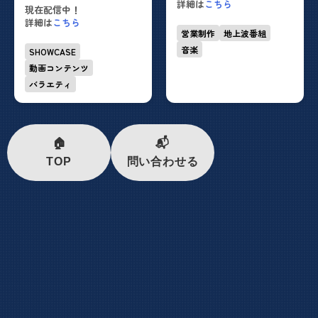
詳細は
こちら
現在配信中！
詳細は
こちら
営業制作
地上波番組
音楽
SHOWCASE
動画コンテンツ
バラエティ
🏠️
📬️
TOP
問い合わせる