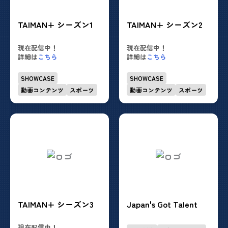
TAIMAN+ シーズン1
TAIMAN+ シーズン2
現在配信中！
現在配信中！
詳細は
こちら
詳細は
こちら
SHOWCASE
SHOWCASE
動画コンテンツ
スポーツ
動画コンテンツ
スポーツ
TAIMAN+ シーズン3
Japan's Got Talent
現在配信中！