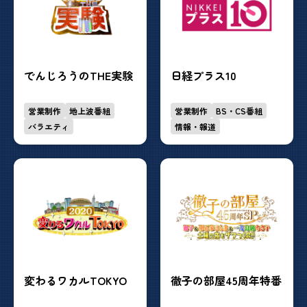
でんじろうのTHE実験
日経プラス10
営業制作
地上波番組
営業制作
BS・CS番組
バラエティ
情報・報道
変わるワカルTOKYO
徹子の部屋45周年特番