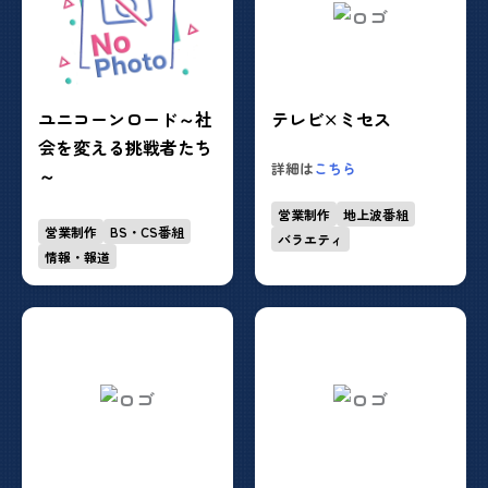
ユニコーンロード～社
テレビ×ミセス
会を変える挑戦者たち
詳細は
こちら
～
営業制作
地上波番組
営業制作
BS・CS番組
バラエティ
情報・報道