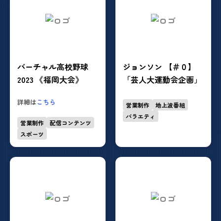
バーチャル高校野球
ジョンソン 【＃０】
2023 《福岡大会》
「芸人大運動会企画」
詳細は
こちら
営業制作
地上波番組
バラエティ
営業制作
配信コンテンツ
スポーツ