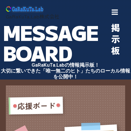
内
容
GaRaKuTa.Lab株式会社
を
MESSAGE
掲
ス
示
キ
BOARD
ッ
板
プ
GaRaKuTa.Labの情報掲示板！
大切に繋いできた「唯一無二のヒト」たちのローカル情報
を公開中！
応援ボード