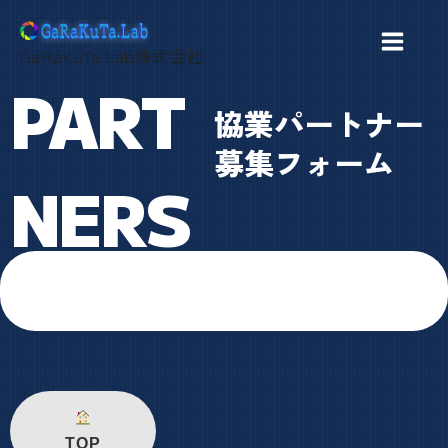
内
容
GaRaKuTa.Lab株式会社
を
PART
ス
協業パートナー
キ
ッ
募集フォーム
NERS
プ
TOP